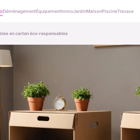
co
Déménagement
Équipement
Immo
Jardin
Maison
Piscine
Travaux
ubles en carton éco-responsables