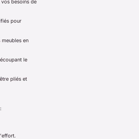
n vos besoins de
fiés pour
s meubles en
découpant le
tre pliés et
:
effort.