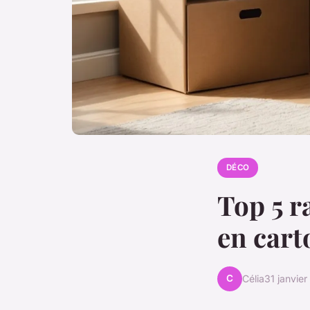
DÉCO
Top 5 r
en cart
C
Célia
31 janvie