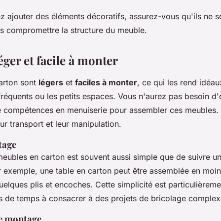
ez ajouter des éléments décoratifs, assurez-vous qu'ils ne s
s compromettre la structure du meuble.
éger et facile à monter
arton sont
légers
et
faciles à monter
, ce qui les rend idéau
quents ou les petits espaces. Vous n'aurez pas besoin d'o
e compétences en menuiserie pour assembler ces meubles. 
eur transport et leur manipulation.
tage
eubles en carton est souvent aussi simple que de suivre u
ar exemple, une table en carton peut être assemblée en moi
elques plis et encoches. Cette simplicité est particulièrem
s de temps à consacrer à des projets de bricolage complex
le montage