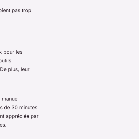
oient pas trop
x pour les
utils
De plus, leur
n manuel
ns de 30 minutes
ent appréciée par
es.