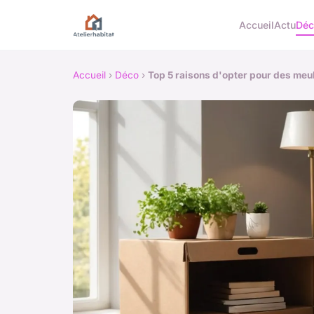
Accueil
Actu
Dé
Accueil
›
Déco
›
Top 5 raisons d'opter pour des me