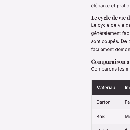
élégante et prati
Le cycle de vie
Le
cycle de vie
de
généralement fabr
sont coupés. De pl
facilement démont
Comparaison av
Comparons les me
Matériau
Im
Carton
Fa
Bois
Mo