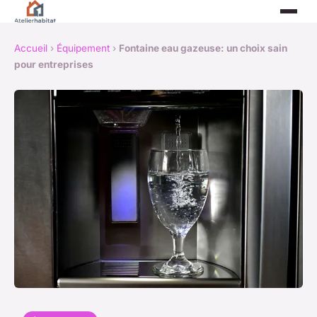
Accueil
›
Équipement
›
Fontaine eau gazeuse: un choix sain
pour entreprises