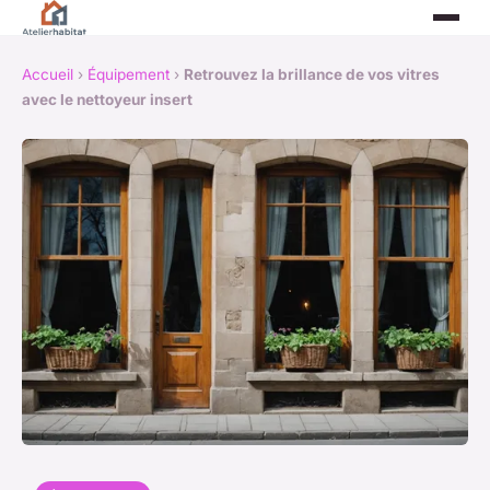
Accueil
›
Équipement
›
Retrouvez la brillance de vos vitres
avec le nettoyeur insert