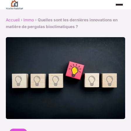
Accueil
›
Immo
›
Quelles sont les dernières innovations en
matière de pergolas bioclimatiques ?