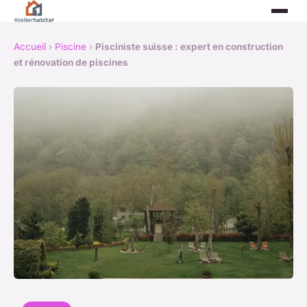
Accueil
›
Piscine
›
Pisciniste suisse : expert en construction
et rénovation de piscines