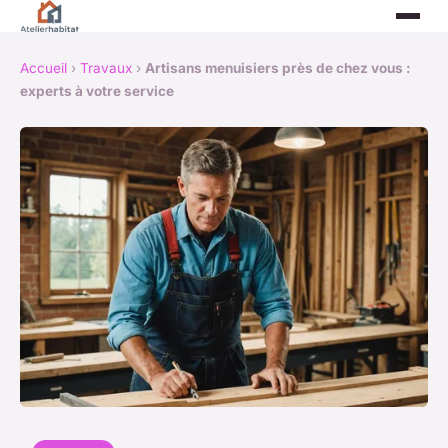
Accueil
›
Travaux
›
Artisans menuisiers près de chez vous :
experts à votre service