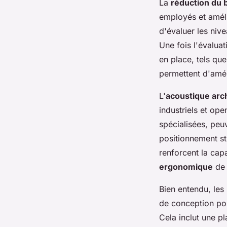
La
réduction du b
employés et amélio
d'évaluer les nive
Une fois l'évaluat
en place, tels qu
permettent d'amé
L'
acoustique arch
industriels et op
spécialisées, peuv
positionnement st
renforcent la cap
ergonomique
de 
Bien entendu, les 
de conception po
Cela inclut une pl