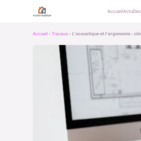
Accueil
Actu
Dé
Accueil
›
Travaux
›
L'acoustique et l'ergonomie : clé