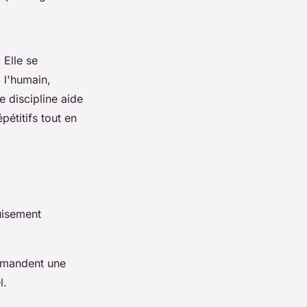
 Elle se
à l'humain,
e discipline aide
étitifs tout en
uisement
demandent une
l.