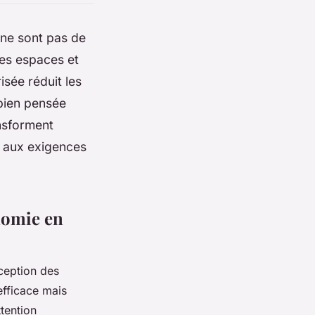
 ne sont pas de
des espaces et
isée réduit les
 bien pensée
ansforment
s aux exigences
nomie en
ception des
efficace mais
ttention