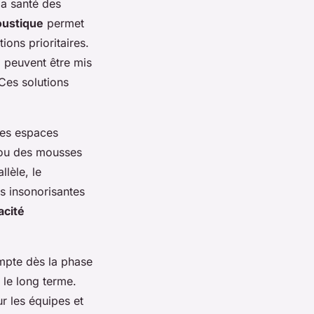
la santé des
oustique
permet
ions prioritaires.
e
peuvent être mis
Ces solutions
des espaces
e ou des mousses
llèle, le
es insonorisantes
acité
mpte dès la phase
 le long terme.
ur les équipes et