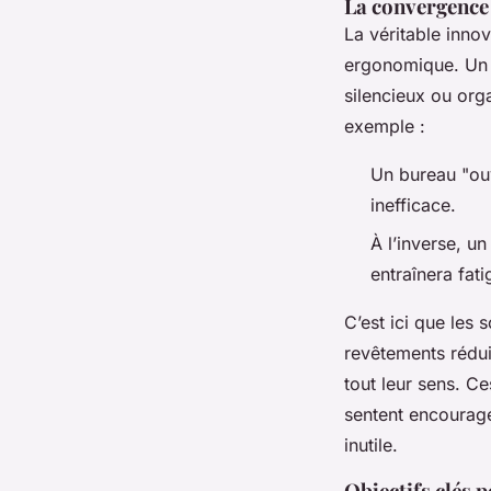
La convergence
La véritable inno
ergonomique. Un e
silencieux ou org
exemple :
Un bureau "ou
inefficace.
À l’inverse, u
entraînera fati
C’est ici que les
revêtements réduis
tout leur sens. C
sentent encourag
inutile.
Objectifs clés 