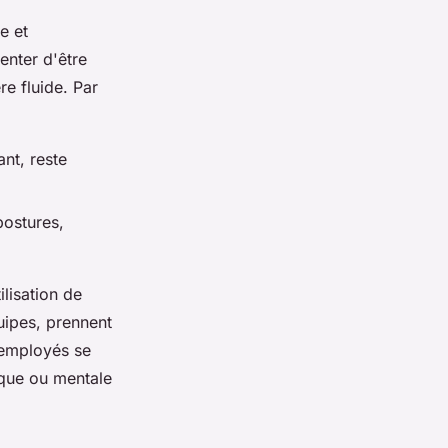
e et
enter d'être
re fluide. Par
nt, reste
postures,
lisation de
quipes, prennent
s employés se
ique ou mentale