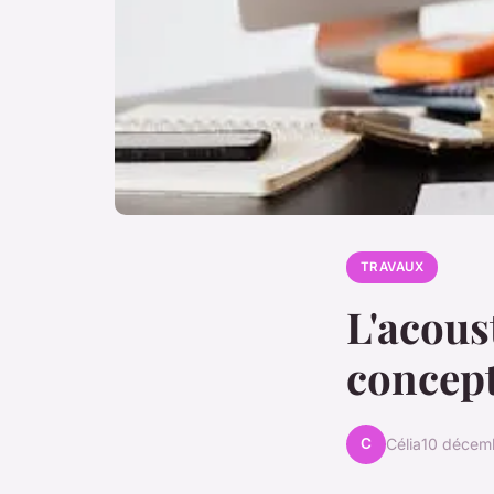
TRAVAUX
L'acoust
concept
C
Célia
10 décem