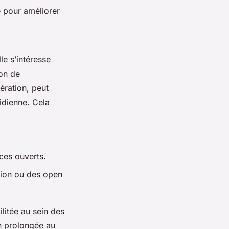
e pour améliorer
le s’intéresse
ion de
ération, peut
tidienne. Cela
ces ouverts.
ion ou des open
litée au sein des
on prolongée au