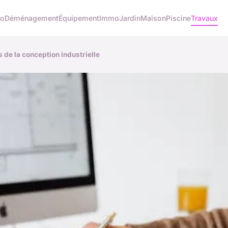
co
Déménagement
Équipement
Immo
Jardin
Maison
Piscine
Travaux
s de la conception industrielle