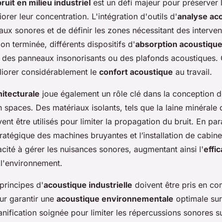
ruit en milieu industriel
est un défi majeur pour préserver 
rer leur concentration. L'intégration d'outils d'
analyse ac
aux sonores et de définir les zones nécessitant des intervent
ion terminée, différents dispositifs d'
absorption acoustiqu
e des panneaux insonorisants ou des plafonds acoustiques. 
liorer considérablement le
confort acoustique
au travail.
itecturale
joue également un rôle clé dans la conception 
en spaces. Des matériaux isolants, tels que la laine minéral
ent être utilisés pour limiter la propagation du bruit. En para
ratégique des machines bruyantes et l’installation de cabin
acité à gérer les nuisances sonores, augmentant ainsi l'
effic
l'environnement.
principes d'
acoustique industrielle
doivent être pris en co
ur garantir une
acoustique environnementale
optimale sur
anification soignée pour limiter les répercussions sonores s