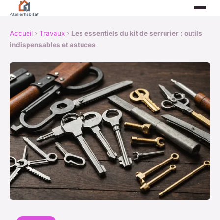
Accueil
›
Travaux
›
Les essentiels du kit de serrurier : outils
indispensables et astuces