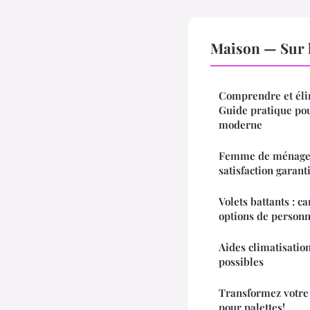
Maison — Sur 
Comprendre et élim
Guide pratique pou
moderne
Femme de ménage à 
satisfaction garant
Volets battants : c
options de personn
Aides climatisation
possibles
Transformez votre 
pour palettes!