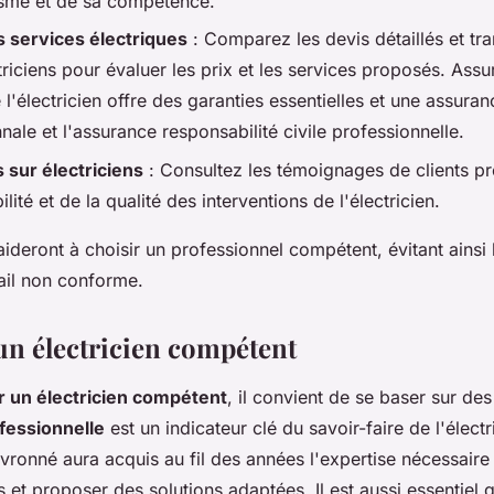
isme et de sa compétence.
s services électriques
: Comparez les devis détaillés et tr
ctriciens pour évaluer les prix et les services proposés. Ass
l'électricien offre des garanties essentielles et une assura
nale et l'assurance responsabilité civile professionnelle.
s sur électriciens
: Consultez les témoignages de clients p
bilité et de la qualité des interventions de l'électricien.
ideront à choisir un professionnel compétent, évitant ainsi 
ail non conforme.
'un électricien compétent
r un électricien compétent
, il convient de se baser sur des
fessionnelle
est un indicateur clé du savoir-faire de l'électr
vronné aura acquis au fil des années l'expertise nécessaire 
s et proposer des solutions adaptées. Il est aussi essentiel q