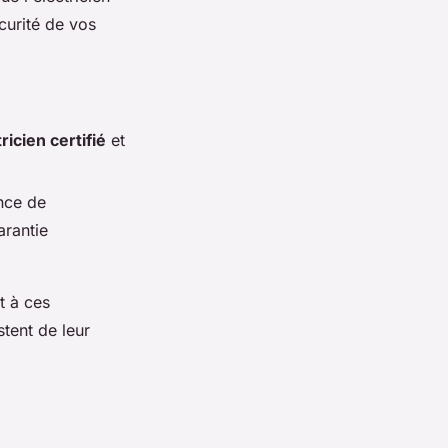
curité de vos
ricien certifié
et
ance de
arantie
t à ces
stent de leur