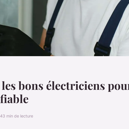
 les bons électriciens pou
fiable
24
3 min de lecture