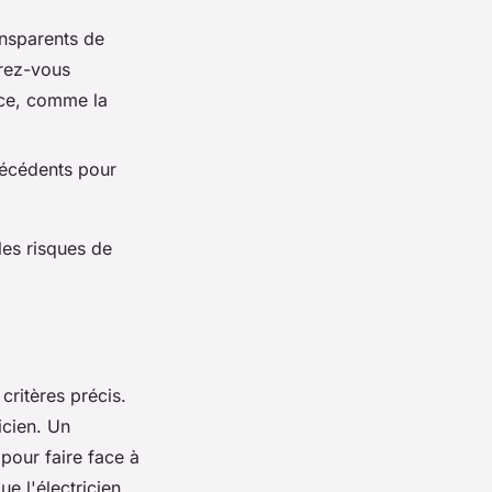
ansparents de
urez-vous
nce, comme la
récédents pour
les risques de
 critères précis.
icien. Un
pour faire face à
ue l'électricien