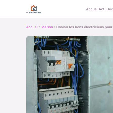
Accueil
Actu
Dé
Accueil
›
Maison
›
Choisir les bons électriciens pour