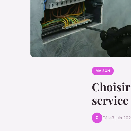
MAISON
Choisir
service 
C
Célia
3 juin 20