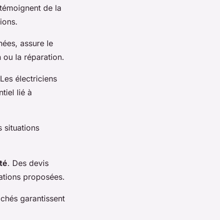
témoignent de la
tions.
nées, assure le
n ou la réparation.
 Les électriciens
iel lié à
s situations
ité
. Des devis
tations proposées.
achés garantissent