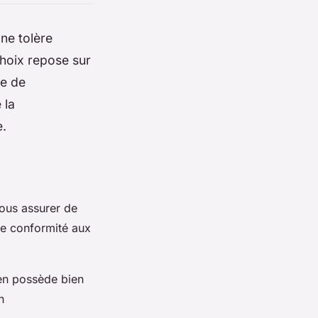
 ne tolère
choix repose sur
se de
 la
e.
 vous assurer de
de conformité aux
ien possède bien
n