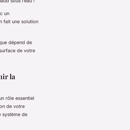
aud sous l’eau !
nc un
n fait une solution
pique dépend de
surface de votre
ir la
n rôle essentiel
ion de votre
re système de