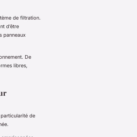
tème de filtration.
nt d’être
es panneaux
tionnement. De
ormes libres,
ur
particularité de
née.