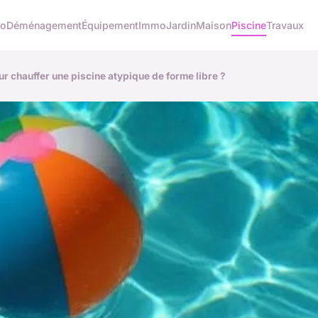
co
Déménagement
Équipement
Immo
Jardin
Maison
Piscine
Travaux
our chauffer une piscine atypique de forme libre ?