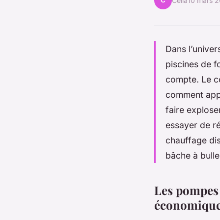
C
Célia
10 mars 
Dans l’unive
piscines de fo
compte. Le co
comment appo
faire explose
essayer de ré
chauffage dis
bâche à bulle
Les pompes à
économiqu