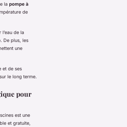
te la
pompe à
empérature de
 l’eau de la
 De plus, les
ettent une
 et de ses
sur le long terme.
gique pour
scines est une
le et gratuite,