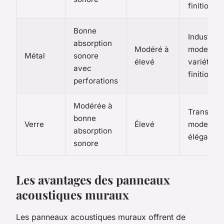
finitions
Bonne
Industriel,
absorption
Modéré à
moderne,
Métal
sonore
élevé
variété d
avec
finitions
perforations
Modérée à
Transpare
bonne
Verre
Élevé
moderne,
absorption
élégant
sonore
Les avantages des panneaux
acoustiques muraux
Les panneaux acoustiques muraux offrent de