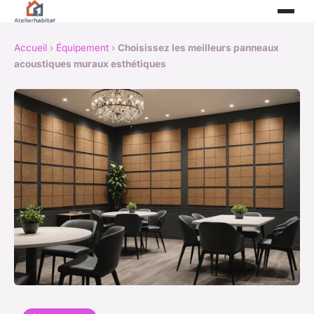
Accueil
›
Équipement
›
Choisissez les meilleurs panneaux
acoustiques muraux esthétiques