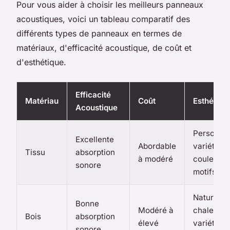
Pour vous aider à choisir les meilleurs panneaux
acoustiques, voici un tableau comparatif des
différents types de panneaux en termes de
matériaux, d'efficacité acoustique, de coût et
d'esthétique.
Efficacité
Matériau
Coût
Esthétiqu
Acoustique
Personnal
Excellente
Abordable
variété d
Tissu
absorption
à modéré
couleurs 
sonore
motifs
Naturel,
Bonne
Modéré à
chaleureu
Bois
absorption
élevé
variété d
sonore