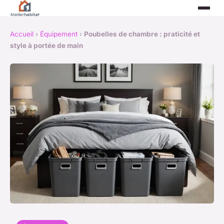
Accueil
›
Équipement
›
Poubelles de chambre : praticité et
style à portée de main