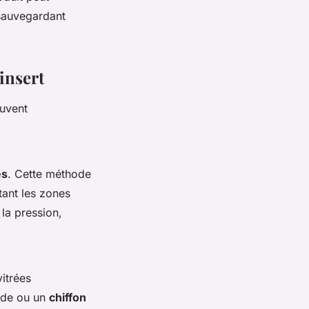
 sauvegardant
insert
euvent
es
. Cette méthode
tant les zones
la pression,
vitrées
uide ou un
chiffon