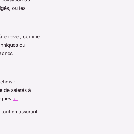
igés, où les
s à enlever, comme
echniques ou
 zones
choisir
e de saletés à
tiques
ici
.
, tout en assurant