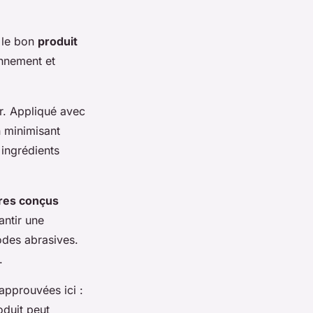
r le bon
produit
onnement et
r. Appliqué avec
n minimisant
ingrédients
tres conçus
antir une
odes abrasives.
.
approuvées ici :
oduit peut