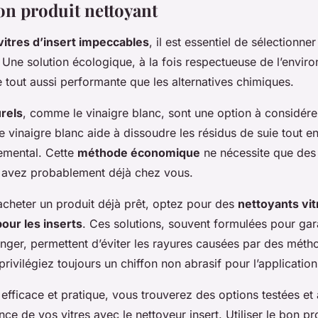
on produit nettoyant
vitres d’insert impeccables
, il est essentiel de sélectionne
. Une solution écologique, à la fois respectueuse de l’envir
e tout aussi performante que les alternatives chimiques.
urels
, comme le vinaigre blanc, sont une option à considére
e vinaigre blanc aide à dissoudre les résidus de suie tout e
emental. Cette
méthode économique
ne nécessite que des 
 avez probablement déjà chez vous.
acheter un produit déjà prêt, optez pour des
nettoyants vi
our les inserts
. Ces solutions, souvent formulées pour gar
danger, permettent d’éviter les rayures causées par des méth
rivilégiez toujours un chiffon non abrasif pour l’application
 efficace et pratique, vous trouverez des options testées et 
ance de vos vitres avec le nettoyeur insert. Utiliser le bon pr