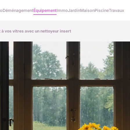
co
Déménagement
Équipement
Immo
Jardin
Maison
Piscine
Travaux
 à vos vitres avec un nettoyeur insert