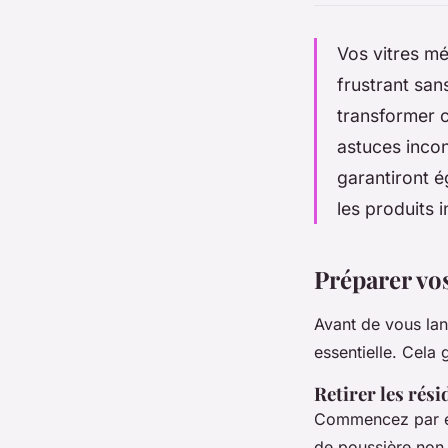
Vos vitres mé
frustrant san
transformer c
astuces incon
garantiront é
les produits 
Préparer vos
Avant de vous la
essentielle. Cela 
Retirer les rési
Commencez par éli
de poussière non r