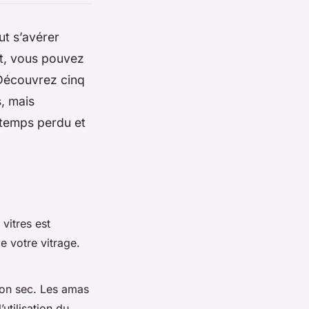
ut s’avérer
rt, vous pouvez
 Découvrez cinq
, mais
e temps perdu et
!
vitres est
e votre vitrage.
ffon sec. Les amas
’utilisation du