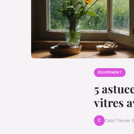
ÉQUIPEMENT
5 astuc
vitres 
C
Célia
7 février